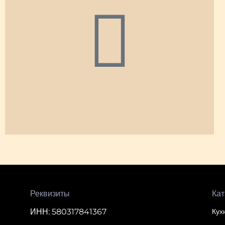
Реквизиты
Кат
ИНН: 580317841367
Кух