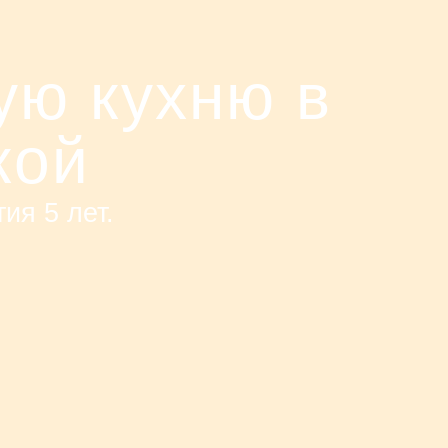
ую кухню в
кой
ия 5 лет.