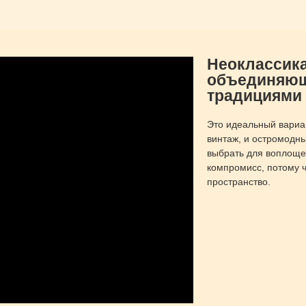
Неоклассика
объединяющи
традициями
Это идеальный вариан
винтаж, и остромодны
выбрать для воплоще
компромисс, потому ч
пространство.