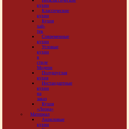
Неоклассические
кухни
Классические
кухни
Кухня
хай-
тек
Современные
кухни
Угловые
кухни
в
стиле
Модерн
Полукруглая
кухня
Нестандартные
кухни
на
заказ
Кухня
«Леона»
Материал
Акриловые
кухни