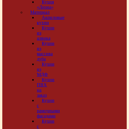
Кухня
«Леона»
Материал
Акриловые
кухни
Кухни
из
алвика
Кухни
из
массива
дуба
Кухни
из
МДФ
Кухни
ПВХ
на
заказ
Кухни
с
рамочными
фасадами
Кухни
с