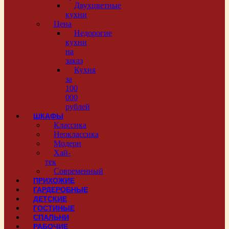
Двухцветные
кухни
Цена
Недорогие
кухни
на
заказ
Кухня
за
100
000
рублей
ШКАФЫ
Классика
Неоклассика
Модерн
Хай-
тек
Современный
ПРИХОЖИЕ
ГАРДЕРОБНЫЕ
ДЕТСКИЕ
ГОСТИНЫЕ
СПАЛЬНИ
РАБОЧИЕ