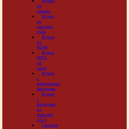
Кухни
из
алвика
Кухни
из
массива
дуба
Кухни
из
МДФ
Кухни
ПВХ
на
заказ
Кухни
с
рамочными
фасадами
Кухни
с
фасадами
из
панелей
AGT
Светлая