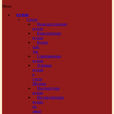
Menu
КУХНИ
Стиль
Неоклассические
кухни
Классические
кухни
Кухня
хай-
тек
Современные
кухни
Угловые
кухни
в
стиле
Модерн
Полукруглая
кухня
Нестандартные
кухни
на
заказ