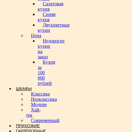
Салатовая
кухня
Синяя
кухня
Двухцветные
кухни
Цена
Недорогие
кухни
на
заказ
Кухня
за
100
000
рублей
ШКАФЫ
Классика
Неоклассика
Модерн
Хай-
тек
Современный
ПРИХОЖИЕ
ГАРДЕРОБНЫЕ