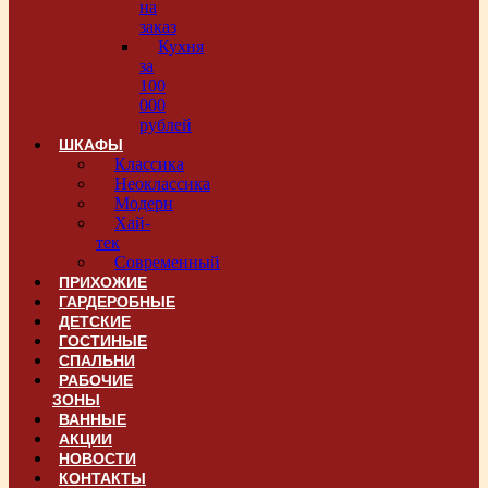
на
заказ
Кухня
за
100
000
рублей
ШКАФЫ
Классика
Неоклассика
Модерн
Хай-
тек
Современный
ПРИХОЖИЕ
ГАРДЕРОБНЫЕ
ДЕТСКИЕ
ГОСТИНЫЕ
СПАЛЬНИ
РАБОЧИЕ
ЗОНЫ
ВАННЫЕ
АКЦИИ
НОВОСТИ
КОНТАКТЫ