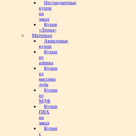
Нестандартные
кухни
на
заказ
Кухня
«Леона»
Материал
Акриловые
кухни
Кухни
из
алвика
Кухни
из
массива
дуба
Кухни
из
МДФ
Кухни
ПВХ
на
заказ
Кухни
с