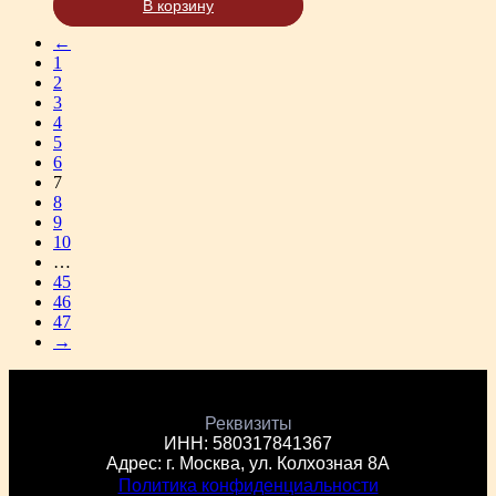
В корзину
←
1
2
3
4
5
6
7
8
9
10
…
45
46
47
→
Реквизиты
ИНН: 580317841367
Адрес: г. Москва, ул. Колхозная 8А
Политика конфиденциальности