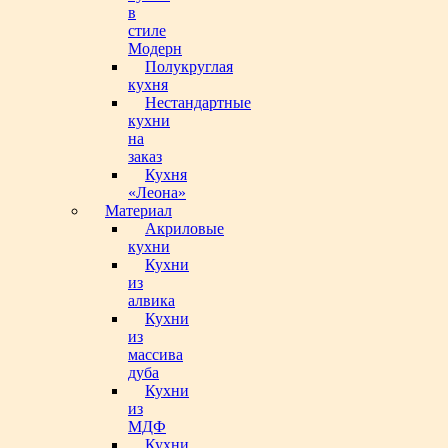
в
стиле
Модерн
Полукруглая
кухня
Нестандартные
кухни
на
заказ
Кухня
«Леона»
Материал
Акриловые
кухни
Кухни
из
алвика
Кухни
из
массива
дуба
Кухни
из
МДФ
Кухни