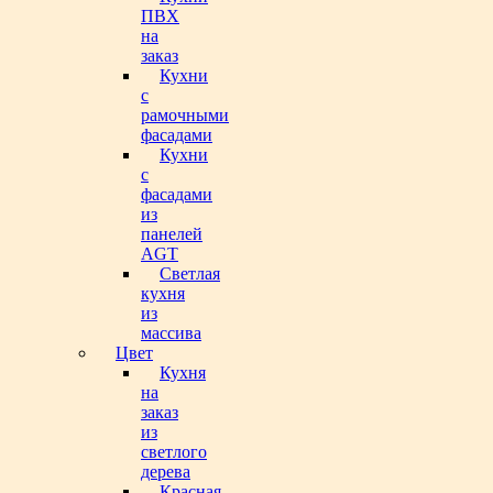
ПВХ
на
заказ
Кухни
с
рамочными
фасадами
Кухни
с
фасадами
из
панелей
AGT
Светлая
кухня
из
массива
Цвет
Кухня
на
заказ
из
светлого
дерева
Красная