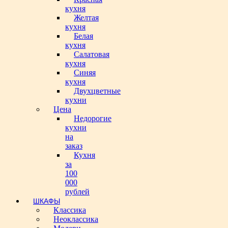
кухня
Желтая
кухня
Белая
кухня
Салатовая
кухня
Синяя
кухня
Двухцветные
кухни
Цена
Недорогие
кухни
на
заказ
Кухня
за
100
000
рублей
ШКАФЫ
Классика
Неоклассика