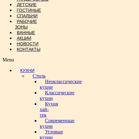
ДЕТСКИЕ
ГОСТИНЫЕ
СПАЛЬНИ
РАБОЧИЕ
ЗОНЫ
ВАННЫЕ
АКЦИИ
НОВОСТИ
КОНТАКТЫ
Menu
КУХНИ
Стиль
Неоклассические
кухни
Классические
кухни
Кухня
хай-
тек
Современные
кухни
Угловые
кухни